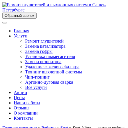
Обратный звонок
Главная
Услуги
Ремонт глушителей
Замена катализатора
Замена гофры
Установка пламегасителя
Замена резонатора
Удаление сажевого фильтра
Тюнинг выхлопной системы
Чип-тюнинг
Аргонно-дуговая сварка
Все услуги
Акции
Цены
Наши работы
Отзывы
О компании
Контакты
Главная страница
»
Работы
»
Seat
»
Seat Altea — замена гофры