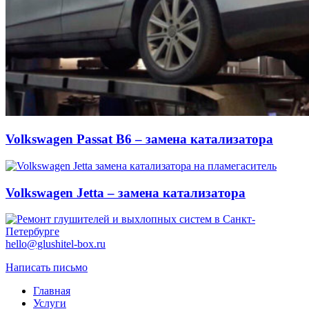
Volkswagen Passat B6 – замена катализатора
Volkswagen Jetta – замена катализатора
hello@glushitel-box.ru
Написать письмо
Главная
Услуги